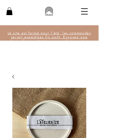
Le site est fermé pour l’été, les commandes
seront expédiées fin août. Envoyez une
demande pour toute commande urgente.