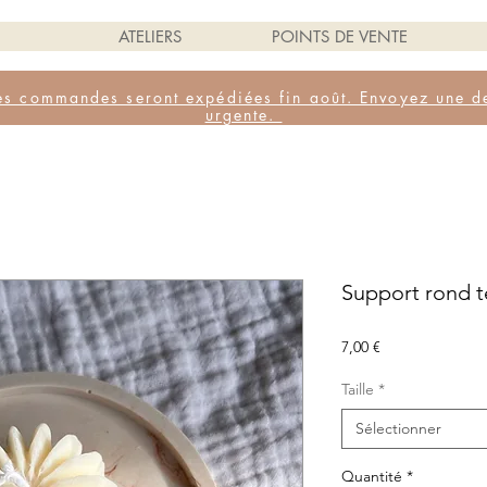
ATELIERS
POINTS DE VENTE
, les commandes seront expédiées fin août. Envoyez un
urgente.
Support rond t
Prix
7,00 €
Taille
*
Sélectionner
Quantité
*