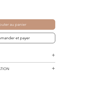
outer au panier
mander et payer
ATION
ie est allumée, surveillez la fonte
 déborde pas du support
.
m
lateau, attendez que la cire fondue
nt
sèche et dure
. A l'aide d'une
attez légèrement pour retirer la
 très facilement
. Le plateau est à