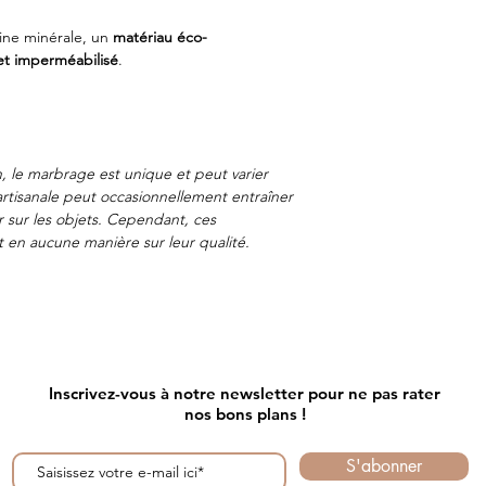
nouveau comme n
ine minérale, un
matériau éco-
 et imperméabilisé
.
n, le marbrage est unique et peut varier
artisanale
peut occasionnellement entraîner
r sur les objets. Cependant, ces
nt en aucune manière sur leur qualité.
Inscrivez-vous à notre newsletter pour ne pas rater
nos bons plans !
S'abonner