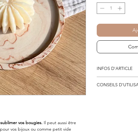
Aj
Com
INFOS D'ARTICLE
Petit :
CONSEILS D'UTILIS
Dimensions : 8x1 cm
Poids : 55g
Lorsque votre boug
afin que la cire
ne
Grand :
Dimensions : 11x1 c
Pour nettoyer le p
Poids : 125g
soit soit totaleme
e
sublimer vos bougies.
Il peut aussi être
spatule en bois gr
pour vos bijoux ou comme petit vide
cire qui
se décolle